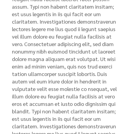
assum. Typi non habent claritatem insitam;
est usus legentis in iis qui facit eor um
claritatem. Investigationes demonstraverun
lectores legere me lius quod ii legunt saepius
vel illum dolore eu feugiat nulla facilisis at
vero. Consectetuer adipiscing elit, sed diam
nonummy nibh euismod tincidunt ut laoreet
dolore magna aliquam erat volutpat. Ut wisi
enim ad minim veniam, quis nos trud exerci
tation ullamcorper suscipit lobortis. Duis
autem vel eum iriure dolor in hendrerit in
vulputate velit esse molestie co nsequat, vel
illum dolore eu feugiat nulla facilisis at vero
eros et accumsan et iusto odio dignissim qui
blandit. Typi non habent claritatem insitam;
est usus legentis in iis qui facit eor um
claritatem. Investigationes demonstraverun
lectores legere me lius quod ii legunt saepius