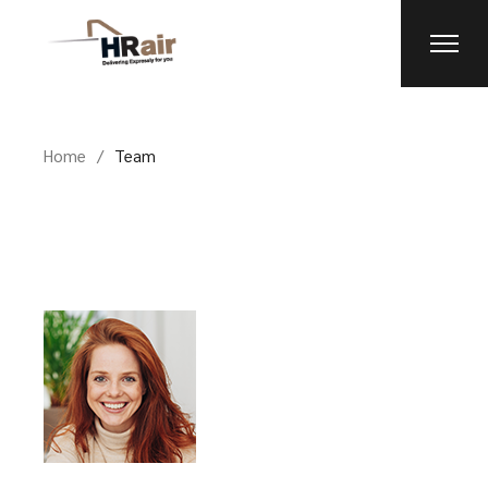
Skip
to
the
content
Home
Team