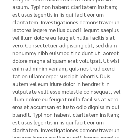
assum. Typi non habent claritatem insitam;
est usus legentis in iis qui facit eor um
claritatem. Investigationes demonstraverun
lectores legere me lius quod ii legunt saepius
vel illum dolore eu feugiat nulla facilisis at
vero. Consectetuer adipiscing elit, sed diam
nonummy nibh euismod tincidunt ut laoreet
dolore magna aliquam erat volutpat. Ut wisi
enim ad minim veniam, quis nos trud exerci
tation ullamcorper suscipit lobortis. Duis
autem vel eum iriure dolor in hendrerit in
vulputate velit esse molestie co nsequat, vel
illum dolore eu feugiat nulla facilisis at vero
eros et accumsan et iusto odio dignissim qui
blandit. Typi non habent claritatem insitam;
est usus legentis in iis qui facit eor um
claritatem. Investigationes demonstraverun
lectores legere me lius quod ii legunt saepius