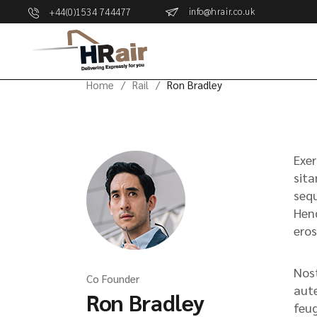
info@hrair.co.uk
+44(0)1534 744477
Home
Rail
Ron Bradley
Exer
sita
sequ
Hend
eros
Nost
Co Founder
aute
Ron Bradley
feug