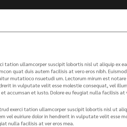
ci tation ullamcorper suscipit lobortis nisl ut aliquip e
mcon quat duis autem facilisis at vero eros nibh. Euismod 
itur mutatioco nsuetudi um. Lectorum mirum est notare ui
rerit in vulputate velit esse molestie consequat, vel illum.
 et accumsan et iusto. Dolore eu feugiat nulla facilisis a
rud exerci tation ullamcorper suscipit lobortis nisl ut a
m vel euiriure dolor in hendrerit in vulputate velit esse m
iat nulla facilisis at ver eros mea.