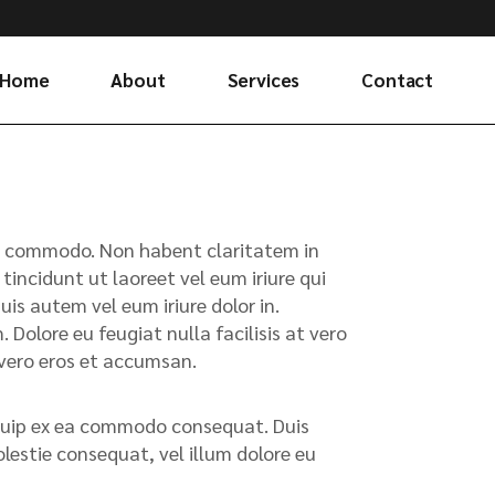
Home
About
Services
Contact
x ea commodo. Non habent claritatem in
tincidunt ut laoreet vel eum iriure qui
s autem vel eum iriure dolor in.
 Dolore eu feugiat nulla facilisis at vero
t vero eros et accumsan.
liquip ex ea commodo consequat. Duis
olestie consequat, vel illum dolore eu