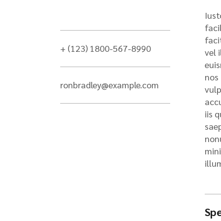
Iust
faci
faci
+ (123) 1800-567-8990
vel 
euis
nos 
ronbradley@example.com
vulp
accu
iis 
saep
nonu
mini
illu
Spe