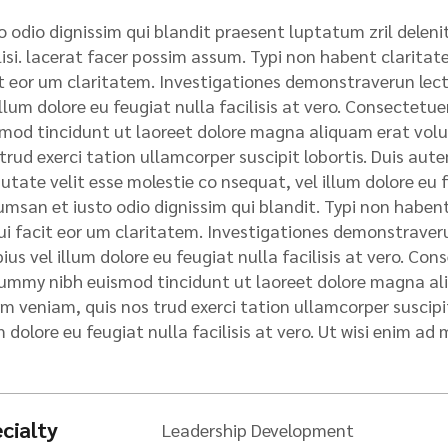
o odio dignissim qui blandit praesent luptatum zril deleni
lisi. lacerat facer possim assum. Typi non habent claritatem
t eor um claritatem. Investigationes demonstraverun lecto
illum dolore eu feugiat nulla facilisis at vero. Consectet
mod tincidunt ut laoreet dolore magna aliquam erat volu
trud exerci tation ullamcorper suscipit lobortis. Duis autem
utate velit esse molestie co nsequat, vel illum dolore eu fe
msan et iusto odio dignissim qui blandit. Typi non habent 
qui facit eor um claritatem. Investigationes demonstraveru
ius vel illum dolore eu feugiat nulla facilisis at vero. Con
mmy nibh euismod tincidunt ut laoreet dolore magna ali
m veniam, quis nos trud exerci tation ullamcorper suscipit 
m dolore eu feugiat nulla facilisis at vero. Ut wisi enim ad 
cialty
Leadership Development