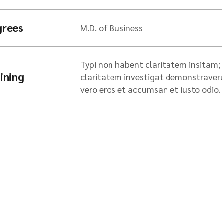
grees
M.D. of Business
Typi non habent claritatem insitam; e
ining
claritatem investigat demonstraverunt
vero eros et accumsan et iusto odio.