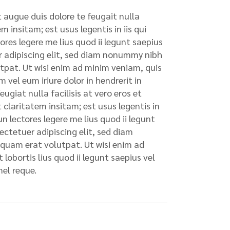
t augue duis dolore te feugait nulla
 insitam; est usus legentis in iis qui
res legere me lius quod ii legunt saepius
uer adipiscing elit, sed diam nonummy nibh
tpat. Ut wisi enim ad minim veniam, quis
 vel eum iriure dolor in hendrerit in
ugiat nulla facilisis at vero eros et
claritatem insitam; est usus legentis in
n lectores legere me lius quod ii legunt
sectetuer adipiscing elit, sed diam
quam erat volutpat. Ut wisi enim ad
lobortis lius quod ii legunt saepius vel
mel reque.