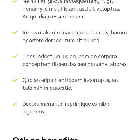
Ne minim ignota recteque nam, fugit
nonumy id mei, his an suscipit voluptua.
Ad qui diam essent neam.
In eos malorum maiorum urbanitas, harum
oportere democritum sit eu sed.
Libris indoctum ius an, eam an corpora
conceptam dissentias sea nonumy labores.
Quo an eripuit antiopam incorrupte, an
tale minim quaestio.
Decore menandri reprimique ex nibh
legendos.
Other benefits